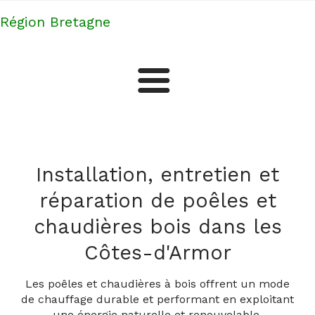
Région Bretagne
Confort thermique
Installation, entretien et
Chauffagistes
Plus d'artisans et professionnels dans les Côtes-d'Armor
réparation de poêles et
Techniciens en climatisation
chaudières bois dans les
Côtes-d'Armor
Installateurs de ventilation
Les poêles et chaudières à bois offrent un mode
de chauffage durable et performant en exploitant
une énergie naturelle et renouvelable.