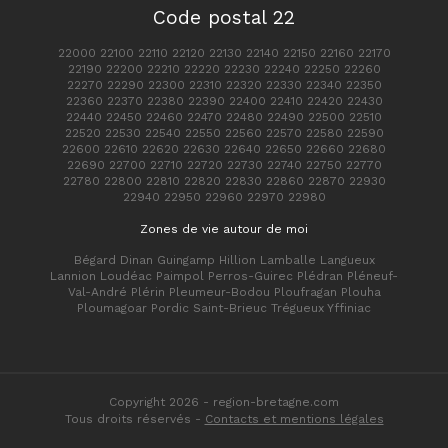
Code postal 22
22000 22100 22110 22120 22130 22140 22150 22160 22170
22190 22200 22210 22220 22230 22240 22250 22260
22270 22290 22300 22310 22320 22330 22340 22350
22360 22370 22380 22390 22400 22410 22420 22430
22440 22450 22460 22470 22480 22490 22500 22510
22520 22530 22540 22550 22560 22570 22580 22590
22600 22610 22620 22630 22640 22650 22660 22680
22690 22700 22710 22720 22730 22740 22750 22770
22780 22800 22810 22820 22830 22860 22870 22930
22940 22950 22960 22970 22980
Zones de vie autour de moi
Bégard Dinan Guingamp Hillion Lamballe Langueux
Lannion Loudéac Paimpol Perros-Guirec Plédran Pléneuf-
Val-André Plérin Pleumeur-Bodou Ploufragan Plouha
Ploumagoar Pordic Saint-Brieuc Trégueux Yffiniac
Copyright 2026 - region-bretagne.com
Tous droits réservés -
Contacts et mentions légales