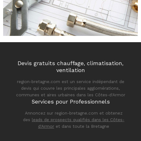
Devis gratuits chauffage, climatisation,
ventilation
region-bretagne.com est un service indépendant de
devis qui couvre les principales agglomérations,
communes et aires urbaines dans les Côtes-d'Armor
Services pour Professionnels
Annoncez sur region-bretagne.com et obtenez
des
leads de prospects qualifiés dans les Côtes-
d'Armor
et dans toute la Bretagne