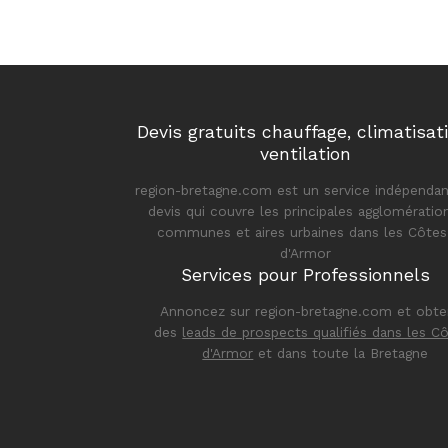
Devis gratuits chauffage, climatisat
ventilation
region-bretagne.com est un service indépendan
devis qui couvre les principales agglomératio
communes et aires urbaines dans les Côtes
d'Armor
Services pour Professionnels
Annoncez sur region-bretagne.com et obt
des
leads de prospects qualifiés dans les C
d'Armor
et dans toute la Bretagne