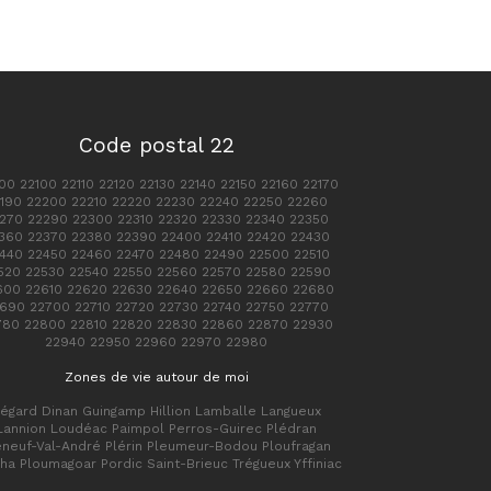
Code postal 22
00 22100 22110 22120 22130 22140 22150 22160 22170
190 22200 22210 22220 22230 22240 22250 22260
270 22290 22300 22310 22320 22330 22340 22350
360 22370 22380 22390 22400 22410 22420 22430
440 22450 22460 22470 22480 22490 22500 22510
520 22530 22540 22550 22560 22570 22580 22590
600 22610 22620 22630 22640 22650 22660 22680
690 22700 22710 22720 22730 22740 22750 22770
780 22800 22810 22820 22830 22860 22870 22930
22940 22950 22960 22970 22980
Zones de vie autour de moi
égard Dinan Guingamp Hillion Lamballe Langueux
Lannion Loudéac Paimpol Perros-Guirec Plédran
éneuf-Val-André Plérin Pleumeur-Bodou Ploufragan
ha Ploumagoar Pordic Saint-Brieuc Trégueux Yffiniac