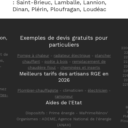
: Saint-Brieuc, Lamballe, Lannion,
Dinan, Plérin, Ploufragan, Loudéac
Exemples de devis gratuits pour
ion,
particuliers
220
22
t de
Pompe à chaleur
-
radiateur électrique
-
plancher
22
ns,
chauffant
-
poêle à bois
-
remplacement de
22
-
22
chaudière fioul
-
cheminées et inserts
22
Meilleurs tarifs des artisans RGE en
22
2026
22
22
enez
Plombier-chauffagiste
- climaticien -
électricien
-
ôtes-
ramoneur
Aides de l'Etat
B
Dispositifs : Prime énergie - MaPrimeRénov'
Pl
Organismes : ADEME, Agence National de l'énergie
Plou
(ANAH)